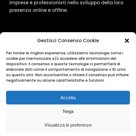
imprese e professionisti nello sviluppo della loro
presenza online e offline.
Gestisci Consenso Cookie
Per fornire le migliori esperienze, utilizziamo tecnologie come i
cookie per memorizzare e/o accedere alle informazioni del
dispositivo. Il consenso a queste tecnologie ci permetterà di
elaborare dati come il comportamento di navigazione o ID unici
su questo sito. Non acconsentire o ritirare il consenso può influire
Marketing
•
Branding
•
negativamente su alcune caratteristiche e funzioni.
Advertising
•
Social Media
Via Luca Giordano 23, 80127
Accetta
Napoli
|
P.IVA
09942601213
|
Copyright
Nega
© 2026 MiramareADV
Visualizza le preferenze