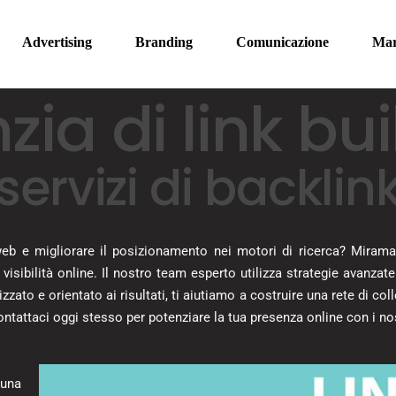
Advertising
Branding
Comunicazione
Mar
ia di link bu
gestione grandi eventi
servizi fotografici
cam
produzioni video
con
servizi di backlin
stampa – allestimenti –
soc
insegne
eb e migliorare il posizionamento nei motori di ricerca? Miramar
i visibilità online. Il nostro team esperto utilizza strategie avanzat
zzato e orientato ai risultati, ti aiutiamo a costruire una rete di c
ontattaci oggi stesso per potenziare la tua presenza online con i nost
 una