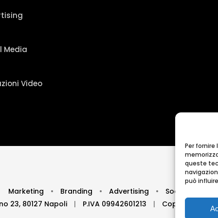
tising
l Media
zioni Video
Per fornire
memorizzar
queste tec
navigazione
può influi
Marketing
•
Branding
•
Advertising
•
Social Media
no 23, 80127 Napoli
|
P.IVA 09942601213
|
Copyright © 20
Ac