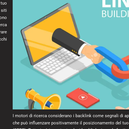
 tuo
siti
sono
erca
are
cchi
I motori di ricerca considerano i backlink come segnali di appro
che può influenzare positivamente il posizionamento del tuo si