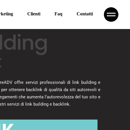
keting
Clienti
Faq
Contatti
ilding
pagne advertising
sulenza marketing
k
ial media marketing
eADV offre servizi professionali di link building e
e per ottenere backlink di qualità da siti autorevoli e
ollegamenti che aumenta l’autorevolezza del tuo sito e
ri servizi di link building e backlink.