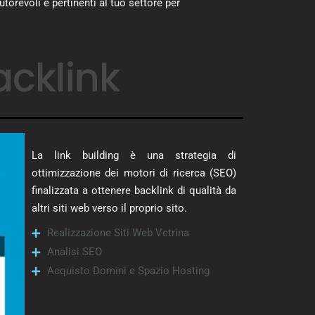
torevoli e pertinenti al tuo settore per
acklink
La link building è una strategia di
ottimizzazione dei motori di ricerca (SEO)
finalizzata a ottenere backlink di qualità da
altri siti web verso il proprio sito.
Realizzazione Siti Web Vetrina
Analisi SEO
Acquisto Domini e Spazio Hosting